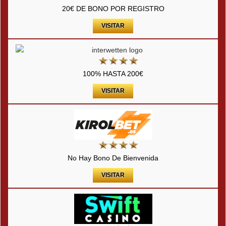
20€ DE BONO POR REGISTRO
VISITAR
100% HASTA 200€
VISITAR
No Hay Bono De Bienvenida
VISITAR