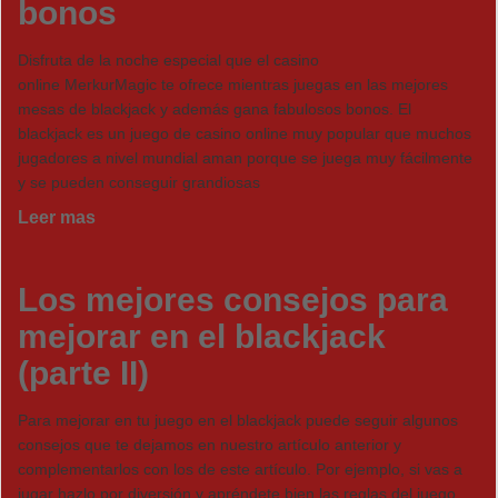
bonos
Disfruta de la noche especial que el casino
online MerkurMagic te ofrece mientras juegas en las mejores
mesas de blackjack y además gana fabulosos bonos. El
blackjack es un juego de casino online muy popular que muchos
jugadores a nivel mundial aman porque se juega muy fácilmente
y se pueden conseguir grandiosas
Leer mas
Los mejores consejos para
mejorar en el blackjack
(parte II)
Para mejorar en tu juego en el blackjack puede seguir algunos
consejos que te dejamos en nuestro artículo anterior y
complementarlos con los de este artículo. Por ejemplo, si vas a
jugar hazlo por diversión y apréndete bien las reglas del juego,