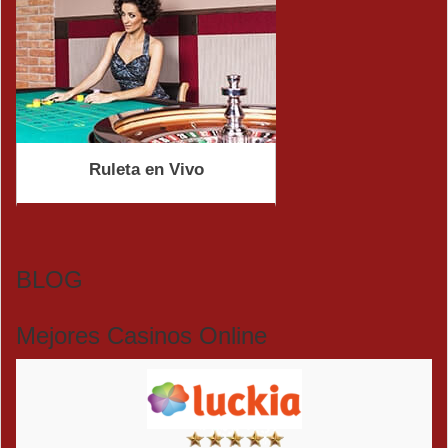
Ruleta en Vivo
BLOG
Mejores Casinos Online