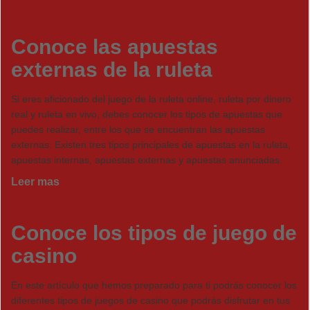
Conoce las apuestas
externas de la ruleta
Si eres aficionado del juego de la ruleta online, ruleta por dinero
real y ruleta en vivo, debes conocer los tipos de apuestas que
puedes realizar, entre los que se encuentran las apuestas
externas. Existen tres tipos principales de apuestas en la ruleta,
apuestas internas, apuestas externas y apuestas anunciadas.
Leer mas
Conoce los tipos de juego de
casino
En este artículo que hemos preparado para ti podrás conocer los
diferentes tipos de juegos de casino que podrás disfrutar en tus