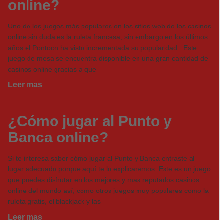
online?
Uno de los juegos más populares en los sitios web de los casinos
online sin duda es la ruleta francesa, sin embargo en los últimos
años el Pontoon ha visto incrementada su popularidad. Este
juego de mesa se encuentra disponible en una gran cantidad de
casinos online gracias a que
Leer mas
¿Cómo jugar al Punto y
Banca online?
Si te interesa saber cómo jugar al Punto y Banca entraste al
lugar adecuado porque aquí te lo explicaremos. Este es un juego
que puedes disfrutar en los mejores y mas reputados casinos
online del mundo así, como otros juegos muy populares como la
ruleta gratis, el blackjack y las
Leer mas