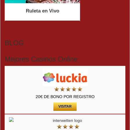
Ruleta en Vivo
BLOG
Mejores Casinos Online
20€ DE BONO POR REGISTRO
VISITAR