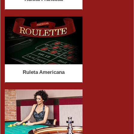
Ruleta Americana