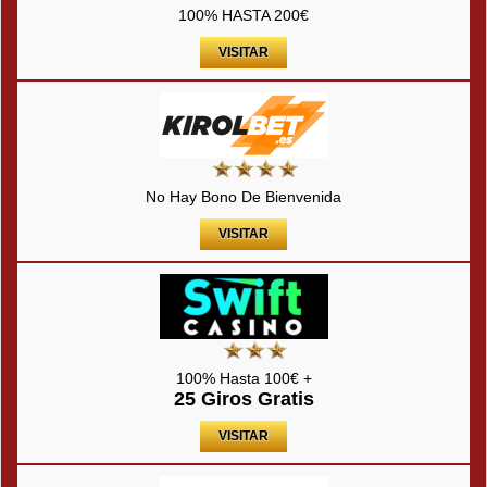
100% HASTA 200€
VISITAR
No Hay Bono De Bienvenida
VISITAR
100% Hasta 100€ +
25 Giros Gratis
VISITAR