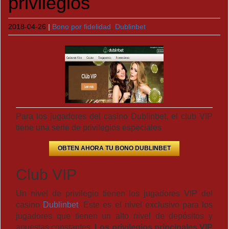
privilegios
2018-04-26
|
Bono por fidelidad
,
Dublinbet
.
Para los jugadores del casino Dublinbet, el club VIP
tiene una serie de privilegios especiales
OBTEN AHORA TU BONO DUBLINBET
Club VIP
Un nivel de privilegio tienen los jugadores VIP del
casino
Dublinbet
. Este es el nivel exclusivo para los
jugadores que tienen un alto nivel de depósitos y
apuestas constantes.
Los privilegios principales VIP