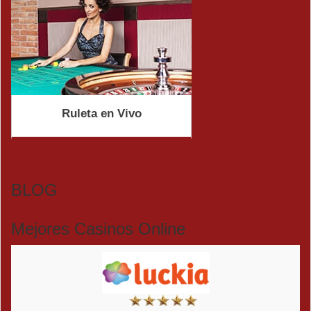
Ruleta en Vivo
BLOG
Mejores Casinos Online