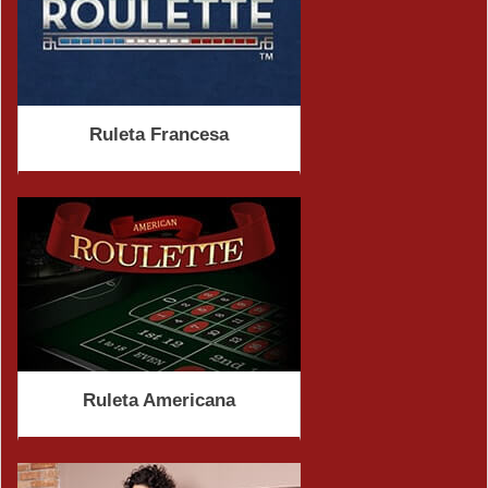
Ruleta Francesa
Ruleta Americana