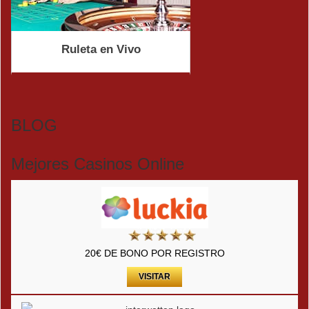
Ruleta en Vivo
BLOG
Mejores Casinos Online
20€ DE BONO POR REGISTRO
VISITAR