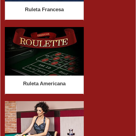
Ruleta Francesa
Ruleta Americana