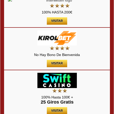
100% HASTA 200€
VISITAR
No Hay Bono De Bienvenida
VISITAR
100% Hasta 100€ +
25 Giros Gratis
VISITAR