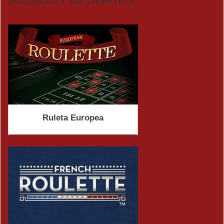
Ruleta Europea