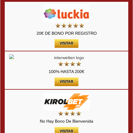
20€ DE BONO POR REGISTRO
VISITAR
100% HASTA 200€
VISITAR
No Hay Bono De Bienvenida
VISITAR