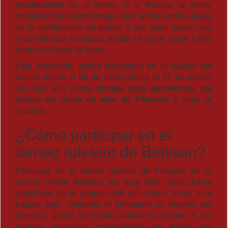
clasificación
en el torneo. Y al finalizar la oferta,
mientras más punto tengas, más arriba podrás llegar
en la clasificación del torneo. Y por tanto, mayor será
el premio que consigas, desde 10 euros hasta 1.000
euros en dinero de bono.
Esta promoción estará disponible en la página del
casino desde el 09 de marzo hasta el 22 de marzo.
Así que aún tienes
tiempo para aprovechar las
mesas de ruleta en vivo de Playtech
y jugar al
máximo.
¿Cómo participar en el
torneo ruletero de Betsson?
Participar en el torneo ruletero de Playtech en el
casino online Betsson es muy fácil, sólo debes
registrarte en la página web del casino. Entra a la
página web, completa el formulario de registro del
casino y ¡Listo! Ya habrás abierto tu cuenta. Y por
haberte registrado,
conseguirás un bono por