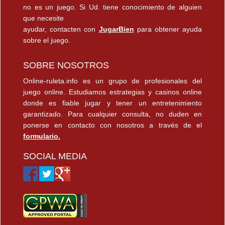
no es un juego. Si Ud. tiene conocimiento de alguien
que necesite
ayudar, contacten con
JugarBien
para obtener ayuda
sobre el juego.
SOBRE NOSOTROS
Online-ruleta.info es un grupo de profesionales del
juego online. Estudiamos estrategias y casinos online
donde es fiable jugar y tener un entretenimiento
garantizado. Para cualquier consulta, no duden en
ponerse en contacto con nosotros a través de el
formulario.
SOCIAL MEDIA