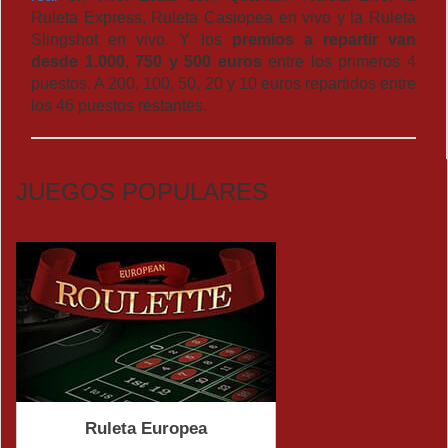
Ruleta Express, Ruleta Casiopea en vivo y la Ruleta
Slingshot en vivo. Y los
premios a repartir van
desde 1.000, 750 y 500 euros
entre los primeros 4
puestos. A 200, 100, 50, 20 y 10 euros repartidos entre
los 46 puestos restantes.
JUEGOS POPULARES
Ruleta Europea