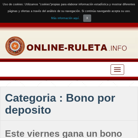
Uso de cookies: Utilizamos "cookies"propias para elaborar información estadística y mostrar diferentes
páginas y ofertas a través del análisis de su navegación. Si continúa navegando acepta su uso.
Más información aquí.
X
Toggle
navigation
Categoria : Bono por
deposito
Este viernes gana un bono