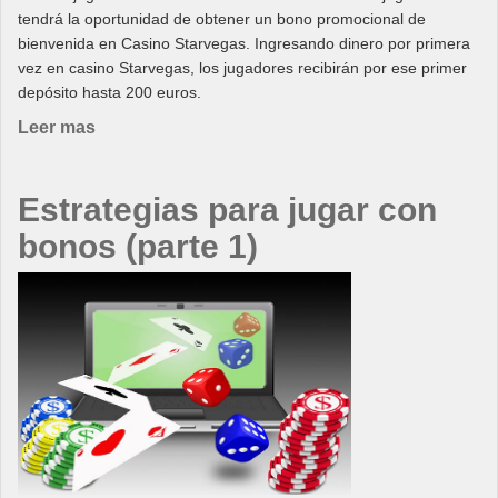
tendrá la oportunidad de obtener un bono promocional de
bienvenida en Casino Starvegas. Ingresando dinero por primera
vez en casino Starvegas, los jugadores recibirán por ese primer
depósito hasta 200 euros.
Leer mas
Estrategias para jugar con
bonos (parte 1)