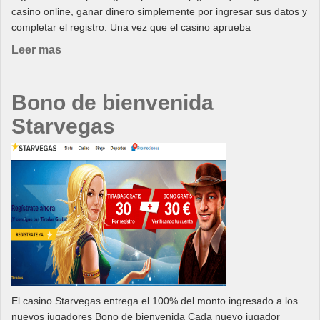
casino online, ganar dinero simplemente por ingresar sus datos y
completar el registro. Una vez que el casino aprueba
Leer mas
Bono de bienvenida
Starvegas
El casino Starvegas entrega el 100% del monto ingresado a los
nuevos jugadores Bono de bienvenida Cada nuevo jugador