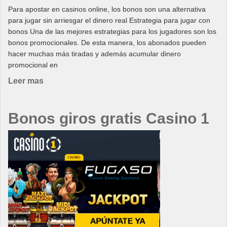
Para apostar en casinos online, los bonos son una alternativa
para jugar sin arriesgar el dinero real Estrategia para jugar con
bonos Una de las mejores estrategias para los jugadores son los
bonos promocionales. De esta manera, los abonados pueden
hacer muchas más tiradas y además acumular dinero
promocional en
Leer mas
Bonos giros gratis Casino 1