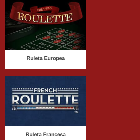
Ruleta Europea
Ruleta Francesa