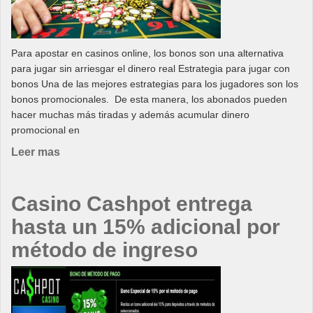
Para apostar en casinos online, los bonos son una alternativa
para jugar sin arriesgar el dinero real Estrategia para jugar con
bonos Una de las mejores estrategias para los jugadores son los
bonos promocionales. De esta manera, los abonados pueden
hacer muchas más tiradas y además acumular dinero
promocional en
Leer mas
Casino Cashpot entrega
hasta un 15% adicional por
método de ingreso