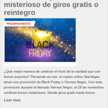
misterioso de giros gratis o
reintegro
¿Qué mejor manera de celebrar el inicio de la navidad que con
bonos sorpresa? Pensando en eso, el casino online StarVegas
lanzó una promoción de Black Friday o Viernes Negro. Con esta
promoción durante el llamado Viernes Negro, el 29 de noviembre
recibirás bonos misteriosos. Desde giros gratis hasta bonos
Leer mas