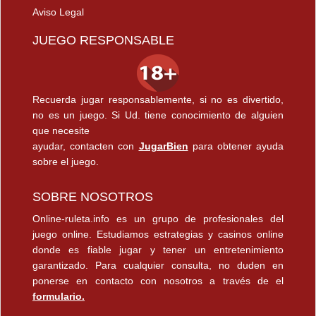
Aviso Legal
JUEGO RESPONSABLE
Recuerda jugar responsablemente, si no es divertido,
no es un juego. Si Ud. tiene conocimiento de alguien
que necesite
ayudar, contacten con
JugarBien
para obtener ayuda
sobre el juego.
SOBRE NOSOTROS
Online-ruleta.info es un grupo de profesionales del
juego online. Estudiamos estrategias y casinos online
donde es fiable jugar y tener un entretenimiento
garantizado. Para cualquier consulta, no duden en
ponerse en contacto con nosotros a través de el
formulario.