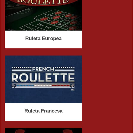
Ruleta Europea
Ruleta Francesa