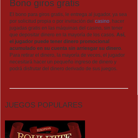
Bono giros gratis
El bono para giros gratis, le entrega al jugador, ya sea
por solicitud propia o por invitación del
casino
, hacer
jugadas gratis en las máquinas del casino, sin tener
que depositar dinero en la mayoría de los casos.
Así,
el jugador puede tener dinero promocional
acumulado en su cuenta sin arriesgar su dinero
.
Para retirar el dinero, la mayoría de veces, el jugador
necesitará hacer un pequeño ingreso de dinero y
podrá disfrutar del dinero derivado de sus juegos.
JUEGOS POPULARES