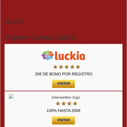
BLOG
Mejores Casinos Online
20€ DE BONO POR REGISTRO
VISITAR
100% HASTA 200€
VISITAR