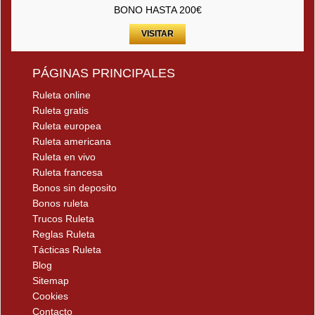
BONO HASTA 200€
VISITAR
PÁGINAS PRINCIPALES
Ruleta online
Ruleta gratis
Ruleta europea
Ruleta americana
Ruleta en vivo
Ruleta francesa
Bonos sin deposito
Bonos ruleta
Trucos Ruleta
Reglas Ruleta
Tácticas Ruleta
Blog
Sitemap
Cookies
Contacto