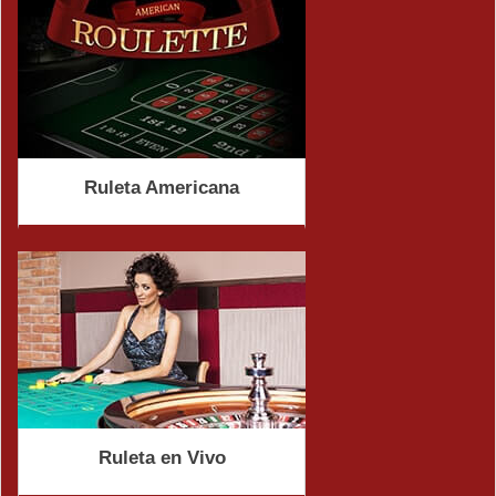
Ruleta Americana
Ruleta en Vivo