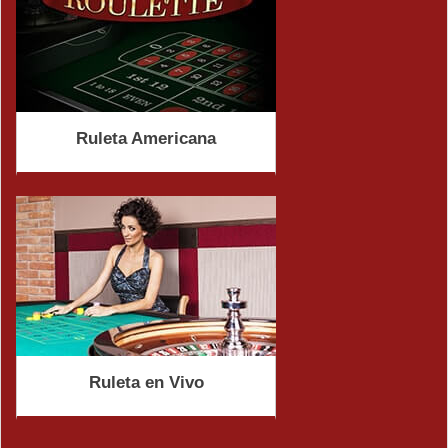
Ruleta Americana
Ruleta en Vivo