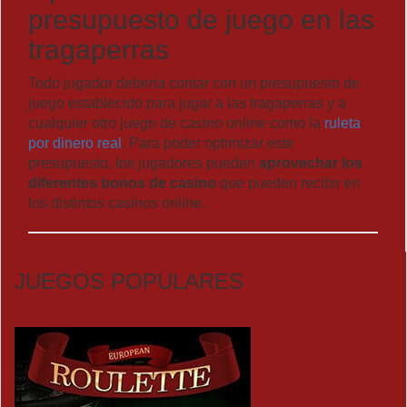
presupuesto de juego en las
tragaperras
Todo jugador debería contar con un presupuesto de
juego establecido para jugar a las tragaperras y a
cualquier otro juego de casino online como la
ruleta
por dinero real
. Para poder optimizar este
presupuesto, los jugadores pueden
aprovechar los
diferentes bonos de casino
que pueden recibir en
los distintos casinos online.
JUEGOS POPULARES