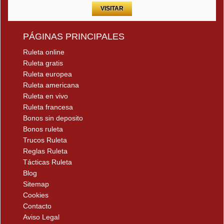
VISITAR
PÁGINAS PRINCIPALES
Ruleta online
Ruleta gratis
Ruleta europea
Ruleta americana
Ruleta en vivo
Ruleta francesa
Bonos sin deposito
Bonos ruleta
Trucos Ruleta
Reglas Ruleta
Tácticas Ruleta
Blog
Sitemap
Cookies
Contacto
Aviso Legal