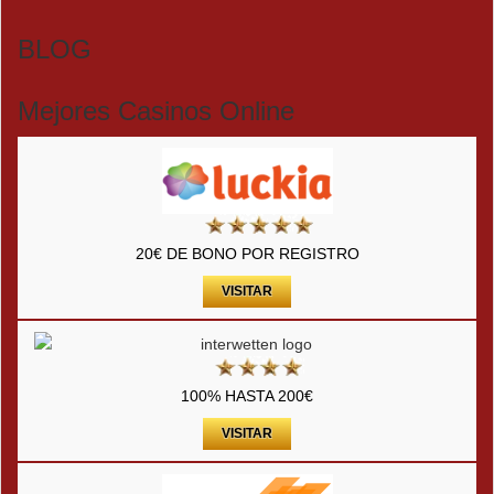
BLOG
Mejores Casinos Online
20€ DE BONO POR REGISTRO
VISITAR
100% HASTA 200€
VISITAR