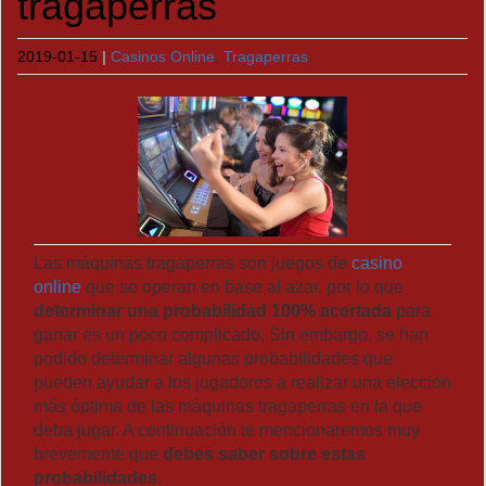
tragaperras
2019-01-15
|
Casinos Online
,
Tragaperras
.
Las máquinas tragaperras son juegos de
casino
online
que se operan en base al azar, por lo que
determinar una probabilidad 100% acertada
para
ganar es un poco complicado. Sin embargo, se han
podido determinar algunas probabilidades que
pueden ayudar a los jugadores a realizar una elección
más óptima de las máquinas tragaperras en la que
deba jugar. A continuación te mencionaremos muy
brevemente que
debes saber sobre estas
probabilidades
.