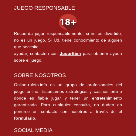
JUEGO RESPONSABLE
Recuerda jugar responsablemente, si no es divertido,
no es un juego. Si Ud. tiene conocimiento de alguien
que necesite
ayudar, contacten con
JugarBien
para obtener ayuda
sobre el juego.
SOBRE NOSOTROS
Online-ruleta.info es un grupo de profesionales del
juego online. Estudiamos estrategias y casinos online
donde es fiable jugar y tener un entretenimiento
garantizado. Para cualquier consulta, no duden en
ponerse en contacto con nosotros a través de el
formulario.
SOCIAL MEDIA