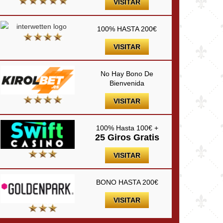
VISITAR
100% HASTA 200€
VISITAR
No Hay Bono De
Bienvenida
VISITAR
100% Hasta 100€ +
25 Giros Gratis
VISITAR
BONO HASTA 200€
VISITAR