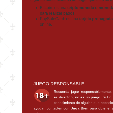
Bitcoin: es una
criptomoneda o moneda 
para realizar pagos.
PaySafeCard: es una
tarjeta prepagada
online.
JUEGO RESPONSABLE
Recuerda jugar responsablemente, 
es divertido, no es un juego. Si Ud.
conocimiento de alguien que necesit
ayudar, contacten con
JugarBien
para obtener 