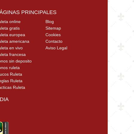
ÁGINAS PRINCIPALES
leta online
Blog
leta gratis
Sitemap
leta europea
Cookies
leta americana
Contacto
leta en vivo
Aviso Legal
leta francesa
nos sin deposito
nos ruleta
ucos Ruleta
glas Ruleta
cticas Ruleta
DIA