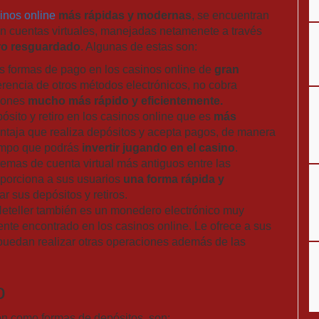
inos online
más rápidas y modernas
, se encuentran
 son cuentas virtuales, manejadas netamenete a través
ro resguardado
. Algunas de estas son:
as formas de pago en los casinos online de
gran
erencia de otros métodos electrónicos, no cobra
ciones
mucho más rápido y eficientemente.
ósito y retiro en los casinos online que es
más
entaja que realiza depósitos y acepta pagos, de manera
iempo que podrás
invertir jugando en el casino
.
emas de cuenta virtual más antiguos entre las
oporciona a sus usuarios
una forma rápida y
ar sus depósitos y retiros.
Neteller también es un monedero electrónico muy
nte encontrado en los casinos online. Le ofrece a sus
 puedan realizar otras operaciones además de las
o
en como formas de depósitos, son: