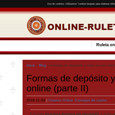
Uso de cookies: Utilizamos "cookies"propias para elaborar info
Ruleta on
Inicio
»
Blog
»
Formas de depósito y retiro en los casin
Formas de depósito y 
online (parte II)
2018-11-03
|
Casinos Online
,
Consejos de casino
.
Existen
muchas formas de depósito
y retiro 