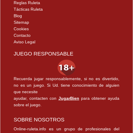
Reglas Ruleta
Tácticas Ruleta
Blog
Sitemap
Cookies
Contacto
Aviso Legal
JUEGO RESPONSABLE
Recuerda jugar responsablemente, si no es divertido,
no es un juego. Si Ud. tiene conocimiento de alguien
que necesite
ayudar, contacten con
JugarBien
para obtener ayuda
sobre el juego.
SOBRE NOSOTROS
Online-ruleta.info es un grupo de profesionales del