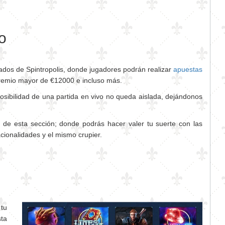
o
ados de Spintropolis, donde jugadores podrán realizar
apuestas
 premio mayor de €12000 e incluso más.
posibilidad de una partida en vivo no queda aislada, dejándonos
e de esta sección; donde podrás hacer valer tu suerte con las
cionalidades y el mismo crupier.
tu
sta