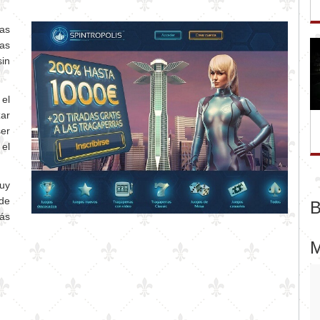
tas
as
in
 el
ar
er
el
muy
 de
ás
M