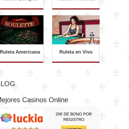
Ruleta Americana
Ruleta en Vivo
BLOG
ejores Casinos Online
20€ DE BONO POR
REGISTRO