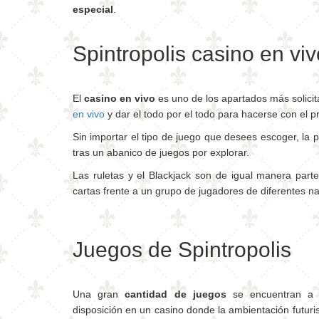
especial
.
Spintropolis casino en viv
El
casino en vivo
es uno de los apartados más solicit
en vivo
y dar el todo por el todo para hacerse con el
Sin importar el tipo de juego que desees escoger, la 
tras un abanico de juegos por explorar.
Las ruletas y el Blackjack son de igual manera part
cartas frente a un grupo de jugadores de diferentes na
Juegos de Spintropolis
Una gran
cantidad de juegos
se encuentran a 
disposición en un casino donde la ambientación futuri