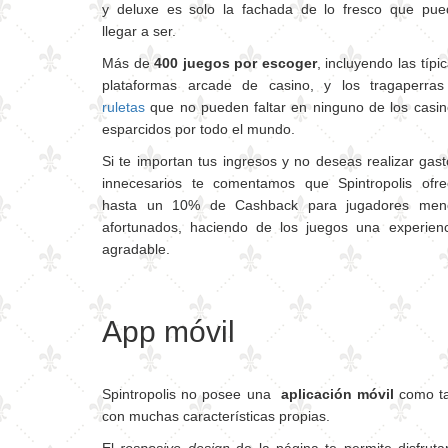
y deluxe es solo la fachada de lo fresco que pue
llegar a ser.
Más de
400 juegos por escoger
, incluyendo las típi
plataformas arcade de casino, y los tragaperras
ruletas
que no pueden faltar en ninguno de los casin
esparcidos por todo el mundo.
Si te importan tus ingresos y no deseas realizar gas
innecesarios te comentamos que Spintropolis ofre
hasta un 10% de Cashback para jugadores men
afortunados, haciendo de los juegos una experienc
agradable.
App móvil
Spintropolis no posee una
aplicación móvil
como ta
con muchas características propias.