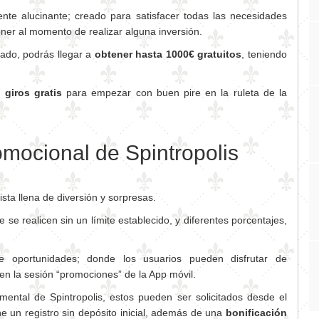
nte alucinante; creado para satisfacer todas las necesidades
er al momento de realizar alguna inversión.
zado, podrás llegar a
obtener hasta 1000€ gratuitos
, teniendo
 giros gratis
para empezar con buen pire en la ruleta de la
mocional de Spintropolis
ista llena de diversión y sorpresas.
 realicen sin un límite establecido, y diferentes porcentajes,
 oportunidades; donde los usuarios pueden disfrutar de
n la sesión “promociones” de la App móvil.
ental de Spintropolis, estos pueden ser solicitados desde el
e un registro sin depósito inicial, además de una
bonificación