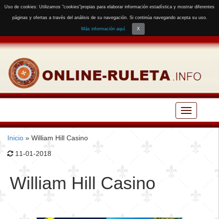
Uso de cookies: Utilizamos "cookies"propias para elaborar información estadística y mostrar diferentes
páginas y ofertas a través del análisis de su navegación. Si continúa navegando acepta su uso.
Más información aquí.
X
Toggle
navigation
Inicio
»
William Hill Casino
11-01-2018
William Hill Casino