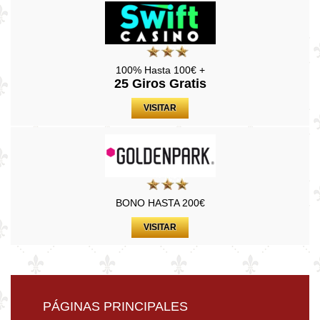
100% Hasta 100€ +
25 Giros Gratis
VISITAR
BONO HASTA 200€
VISITAR
PÁGINAS PRINCIPALES